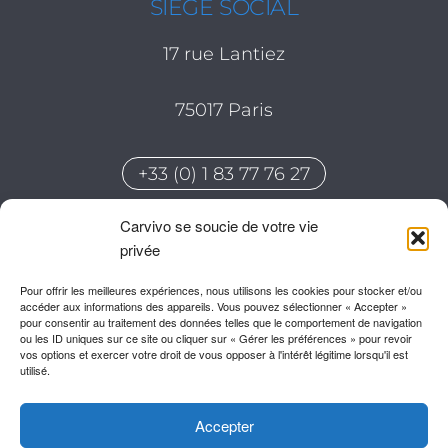
SIÈGE SOCIAL
17 rue Lantiez
75017 Paris
+33 (0) 1 83 77 76 27
Carvivo se soucie de votre vie
BUREAU DURY
privée
20 Allée de la Pépinière – Oasis
Pour offrir les meilleures expériences, nous utilisons les cookies pour stocker et/ou
accéder aux informations des appareils. Vous pouvez sélectionner « Accepter »
80480 Dury
pour consentir au traitement des données telles que le comportement de navigation
ou les ID uniques sur ce site ou cliquer sur « Gérer les préférences » pour revoir
vos options et exercer votre droit de vous opposer à l'intérêt légitime lorsqu'il est
utilisé.
Accepter