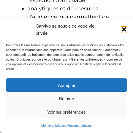
résolution d’affichage) ;
analytiques et de mesures
d’audience
, qui permettent de
suivre la navigation des
Carvivo se soucie de votre vie
privée
Utilisateurs à des fins
d’optimisation et de statistiques.
Pour offrir les meilleures expériences, nous utilisons les cookies pour stocker et/ou
Carvivo utilise notamment :
accéder aux informations des appareils. Vous pouvez sélectionner « Accepter »
pour consentir au traitement des données telles que le comportement de navigation
ou les ID uniques sur ce site ou cliquer sur « Gérer les préférences » pour revoir
1. Google Analytics, un service
vos options et exercer votre droit de vous opposer à l'intérêt légitime lorsqu'il est
utilisé.
d’analyse de sites internet de Google
pour améliorer le fonctionnement du
Accepter
Site. Google Analytics utilise les
données collectées, notamment le
Refuser
nombre de visiteurs, la provenance et
le détail des pages qui ont été
Voir les préférences
visitées, pour suivre et étudier l’usage
Mentions Légales
Mentions Légales
du Site, pour préparer les rapports sur