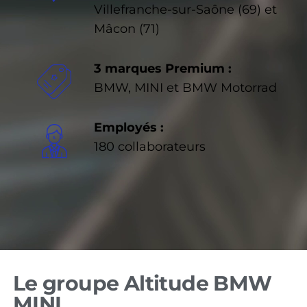
Villefranche-sur-Saône (69) et
Mâcon (71)
3 marques Premium :
BMW, MINI et BMW Motorrad
Employés :
180 collaborateurs
Le groupe Altitude BMW
MINI