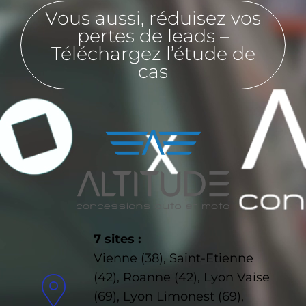
Vous aussi, réduisez vos
pertes de leads –
Téléchargez l’étude de
cas
7 sites :
Vienne (38), Saint-Etienne
(42), Roanne (42), Lyon Vaise
(69), Lyon Limonest (69),