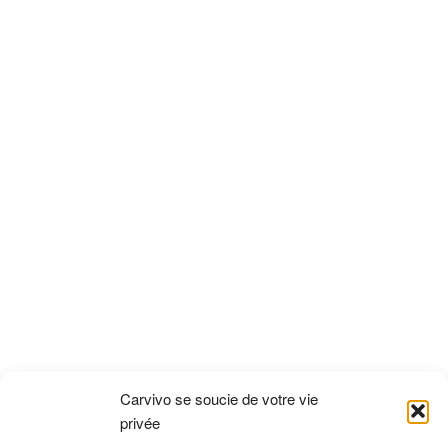
é
n
l
d
é
e
p
*
h
o
n
e
*
Carvivo se soucie de votre vie
privée